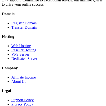
24/7 support. Committed to exceptional service, our ultimate goal is
to drive your online success.
Domain
Register Domain
Transfer Domain
Hosting
Web Hosting
Reseller Hosting
VPS Server
Dedicated Server
Company
Affiliate Income
About Us
Legal
Support Policy
Privacy Policy