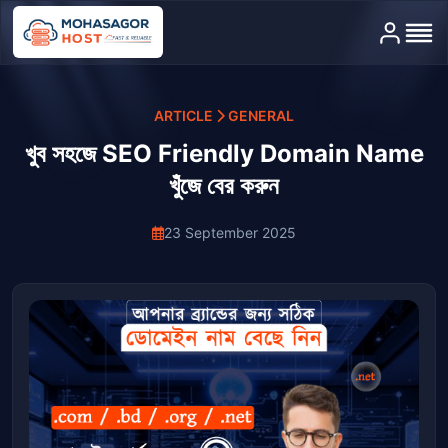
Home
ARTICLE
GENERAL
Hosting
খুব সহজে SEO Friendly Domain Name
খুঁজে বের করুন
Domain
23 September 2025
Server
Help
Contact
Dashboard Login